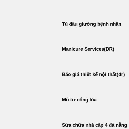
Bỏ
qua
nội
Tủ đầu giường bệnh nhân
dung
Manicure Services(DR)
Báo giá thiết kế nội thất(dr)
Mô tơ cổng lùa
Sửa chữa nhà cấp 4 đà nẵng