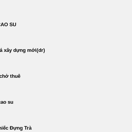
CAO SU
á xây dựng mới(dr)
 chở thuê
cao su
hiếc Đựng Trà