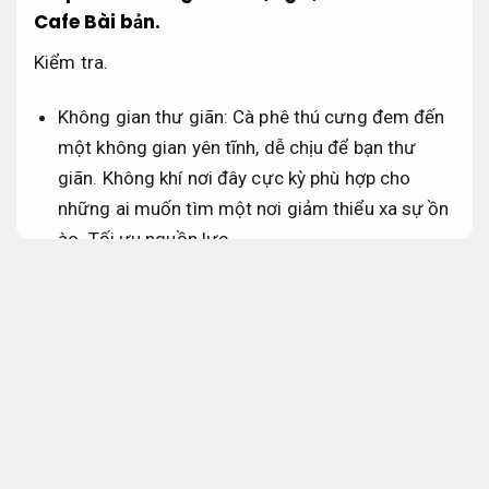
Cafe
Bài bản.
Kiểm tra.
Không gian thư giãn: Cà phê thú cưng đem đến
một không gian yên tĩnh, dễ chịu để bạn thư
giãn. Không khí nơi đây cực kỳ phù hợp cho
những ai muốn tìm một nơi giảm thiểu xa sự ồn
ào.
Tối ưu nguồn lực.
Hỗ trợ.
Ảnh hưởng với thú cưng: loại hình cà phê thú
cưng cho phép bạn chơi đùa, vuốt ve và chăm
sóc những chú thú cưng đáng yêu. Điều này
giúp bạn cảm giác dễ chịu và yêu đời hơn.
Theo
sát từng bước.