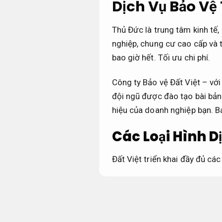
Dịch Vụ Bảo Vệ
Thủ Đức là trung tâm kinh tế
nghiệp, chung cư cao cấp và 
bao giờ hết.
Tối ưu chi phí.
Công ty Bảo vệ Đất Việt – với
đội ngũ được đào tạo bài bản 
hiệu của doanh nghiệp bạn.
B
Các Loại Hình Dị
Đất Việt triển khai đầy đủ các
Bảo vệ khu công nghiệp –
Trung I,
Phản hồi nhanh.
II,
Đúng hẹn.