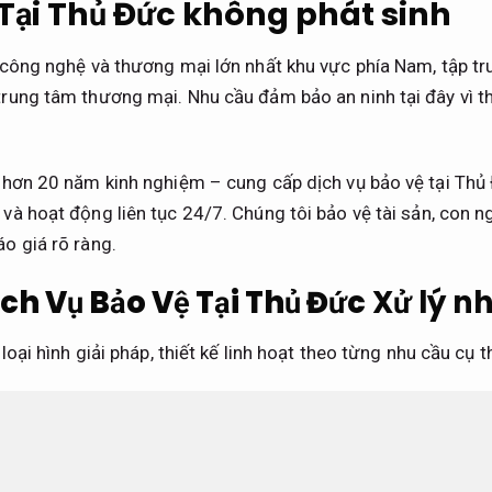
 Tại Thủ Đức không phát sinh
, công nghệ và thương mại lớn nhất khu vực phía Nam, tập t
trung tâm thương mại. Nhu cầu đảm bảo an ninh tại đây vì t
 hơn 20 năm kinh nghiệm – cung cấp dịch vụ bảo vệ tại Thủ Đ
và hoạt động liên tục 24/7. Chúng tôi bảo vệ tài sản, con n
áo giá rõ ràng.
ch Vụ Bảo Vệ Tại Thủ Đức
Xử lý n
 loại hình giải pháp, thiết kế linh hoạt theo từng nhu cầu cụ 
 Nhà xưởng – Kho bãi:
Kiểm soát ra vào, giám sát hàng hóa
Rõ ràng.
Long Bình,
Cam kết đúng hẹn.
Bình Chiểu