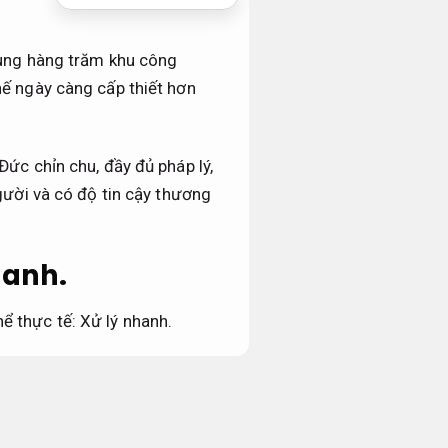
rung hàng trăm khu công
hế ngày càng cấp thiết hơn
ức chỉn chu, đầy đủ pháp lý,
gười và có độ tin cậy thương
hanh.
thể thực tế:
Xử lý nhanh.
, trực 24/7 tại các KCN Linh