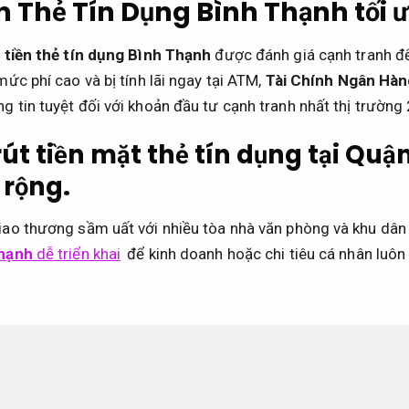
n Thẻ Tín Dụng Bình Thạnh tối 
t tiền thẻ tín dụng Bình Thạnh
được đánh giá cạnh tranh để 
mức phí cao và bị tính lãi ngay tại ATM,
Tài Chính Ngân Hàn
g tin tuyệt đối với khoản đầu tư cạnh tranh nhất thị trường
rút tiền mặt thẻ tín dụng tại Qu
 rộng.
iao thương sầm uất với nhiều tòa nhà văn phòng và khu dân 
Thạnh
dễ triển khai
để kinh doanh hoặc chi tiêu cá nhân luôn
n sàng