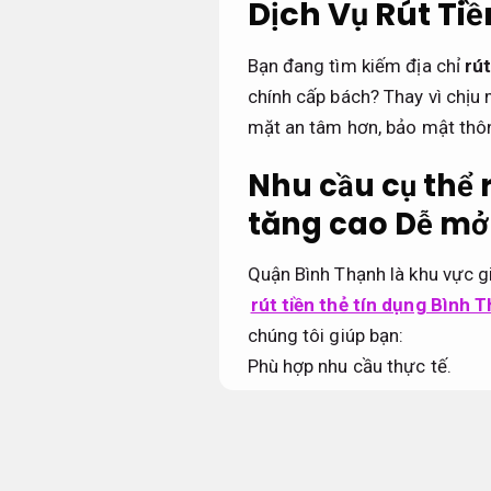
Dịch Vụ Rút Tiề
Bạn đang tìm kiếm địa chỉ
rú
chính cấp bách? Thay vì chịu 
mặt an tâm hơn, bảo mật thôn
Nhu cầu cụ thể 
tăng cao
Dễ mở
Quận Bình Thạnh là khu vực g
rút tiền thẻ tín dụng Bình 
chúng tôi giúp bạn:
Phù hợp nhu cầu thực tế.
Visa Nhật Du Lịch luôn sẵ