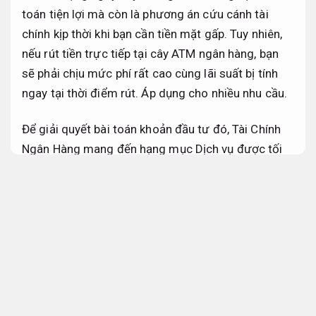
toán tiện lợi mà còn là phương án cứu cánh tài
chính kịp thời khi bạn cần tiền mặt gấp. Tuy nhiên,
nếu rút tiền trực tiếp tại cây ATM ngân hàng, bạn
sẽ phải chịu mức phí rất cao cùng lãi suất bị tính
ngay tại thời điểm rút.
Áp dụng cho nhiều nhu cầu.
Để giải quyết bài toán khoản đầu tư đó, Tài Chính
Ngân Hàng mang đến hạng mục Dịch vụ được tối
ưu với mức
phí rút tiền thẻ tín dụng Tân Bình
cạnh tranh nhất thị trường, giúp bạn nhận tiền mặt
hoặc tiền chuyển khoản ngay lập tức mà vẫn được
hưởng đầy đủ các đặc quyền miễn lãi từ ngân
hàng.
Quy trình minh bạch.
Kế hoạch.