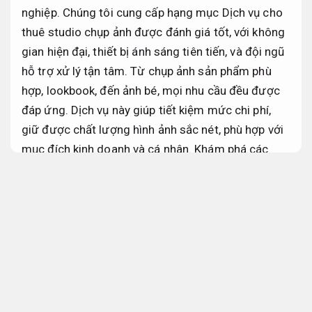
nghiệp. Chúng tôi cung cấp hạng mục Dịch vụ cho
thuê studio chụp ảnh được đánh giá tốt, với không
gian hiện đại, thiết bị ánh sáng tiên tiến, và đội ngũ
hỗ trợ xử lý tận tâm. Từ chụp ảnh sản phẩm phù
hợp, lookbook, đến ảnh bé, mọi nhu cầu đều được
đáp ứng. Dịch vụ này giúp tiết kiệm mức chi phí,
giữ được chất lượng hình ảnh sắc nét, phù hợp với
mục đích kinh doanh và cá nhân. Khám phá các
hướng triển khai thuê studio chụp ảnh giá tốt và
chuyên nghiệp để tạo nên những bức ảnh ấn
tượng.
Báo giá rõ ràng.
Thuê studio
Kinh nghiệm.
Thuê studio chụp ảnh mang đến không gian lý